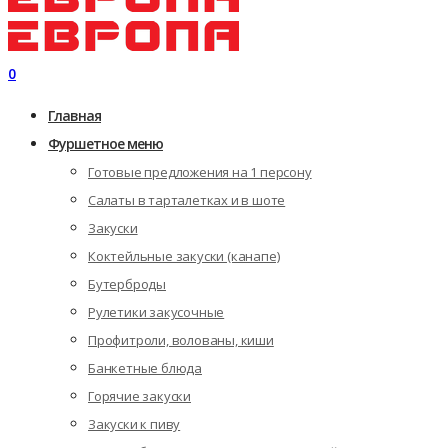
0
Главная
Фуршетное меню
Готовые предложения на 1 персону
Салаты в тарталетках и в шоте
Закуски
Коктейльные закуски (канапе)
Бутерброды
Рулетики закусочные
Профитроли, волованы, киши
Банкетные блюда
Горячие закуски
Закуски к пиву