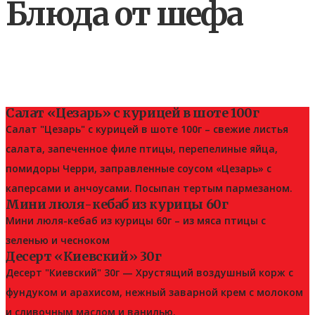
Блюда от шефа
Салат «Цезарь» с курицей в шоте 100г
Салат "Цезарь" с курицей в шоте 100г – свежие листья
салата, запеченное филе птицы, перепелиные яйца,
помидоры Черри, заправленные соусом «Цезарь» с
каперсами и анчоусами. Посыпан тертым пармезаном.
Мини люля-кебаб из курицы 60г
Мини люля-кебаб из курицы 60г – из мяса птицы с
зеленью и чесноком
Десерт «Киевский» 30г
Десерт "Киевский" 30г — Хрустящий воздушный корж с
фундуком и арахисом, нежный заварной крем с молоком
и сливочным маслом и ванилью.