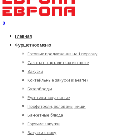
0
Главная
Фуршетное меню
Готовые предложения на 1 персону
Салаты в тарталетках и в шоте
Закуски
Коктейльные закуски (канапе)
Бутерброды
Рулетики закусочные
Профитроли, волованы, киши
Банкетные блюда
Горячие закуски
Закуски к пиву