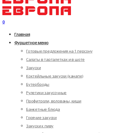
0
Главная
Фуршетное меню
Готовые предложения на 1 персону
Салаты в тарталетках и в шоте
Закуски
Коктейльные закуски (канапе)
Бутерброды
Рулетики закусочные
Профитроли, волованы, киши
Банкетные блюда
Горячие закуски
Закуски к пиву