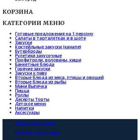
КОРЗИНА
КАТЕГОРИИ МЕНЮ
Готовые предложения на 1 персону
Салаты в тарталетках и в шоте
Закуски
Коктейльные закуски (канапе)
Бутерброды
Рулетики закусочные
Профитроли, волованы, киши
Банкетные блюда
Горячие закуски
Закуски к пиву
Вторые блюда из мяса, птицы и овощей
Вторые блюда из рыбы
Мини Выпечка
Пицца
Роллы
Десерты Торты
Детское меню
Напитки
Аксессуары
Фуршетное меню
Оплата и доставка