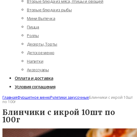
Вторые блюда из мяса, птицы и овощей
Вторые блюда из рыбы
Мини Выпечка
Пицца
Роллы
Десерты, Торты
Детское меню
Напитки
Аксессуары
Оплата и доставка
Условия соглашения
Главная
Фуршетное меню
Рулетики закусочные
Блинчики с икрой 10шт
по 100г
Блинчики с икрой 10шт по
100г