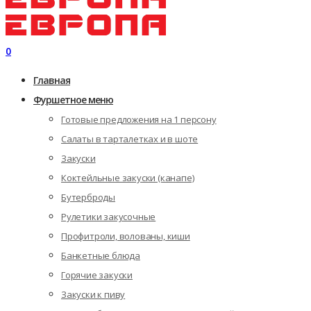
0
Главная
Фуршетное меню
Готовые предложения на 1 персону
Салаты в тарталетках и в шоте
Закуски
Коктейльные закуски (канапе)
Бутерброды
Рулетики закусочные
Профитроли, волованы, киши
Банкетные блюда
Горячие закуски
Закуски к пиву