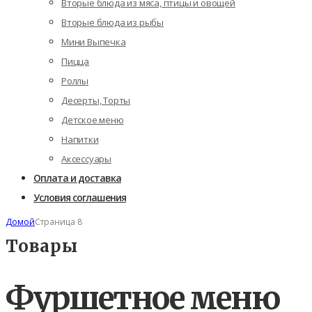
Вторые блюда из мяса, птицы и овощей
Вторые блюда из рыбы
Мини Выпечка
Пицца
Роллы
Десерты, Торты
Детское меню
Напитки
Аксессуары
Оплата и доставка
Условия соглашения
Домой
Страница 8
Товары
Фуршетное меню