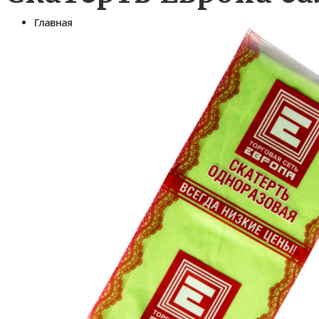
Главная
Фуршетное меню
Готовые предложения на 1 персону
Салаты в тарталетках и в шоте
Закуски
Коктейльные закуски (канапе)
Бутерброды
Рулетики закусочные
Профитроли, волованы, киши
Банкетные блюда
Горячие закуски
Закуски к пиву
Вторые блюда из мяса, птицы и овощей
Вторые блюда из рыбы
Мини Выпечка