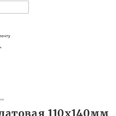
почту
.
0мм
алатовая 110х140мм