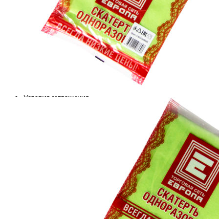
Пицца
Роллы
Десерты, Торты
Детское меню
Напитки
Аксессуары
Оплата и доставка
Условия соглашения