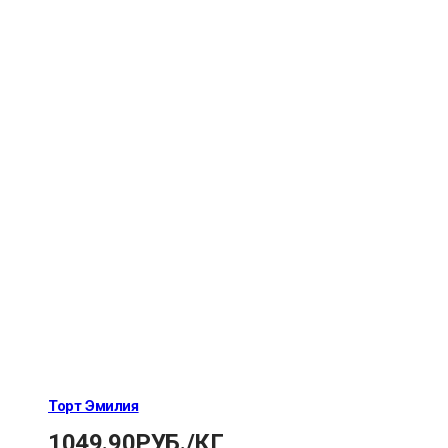
Торт Эмилия
1049.90
РУБ.
/КГ