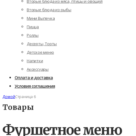
Вторые блюда из мяса, птицы и овощей
Вторые блюда из рыбы
Мини Выпечка
Пицца
Роллы
Десерты, Торты
Детское меню
Напитки
Аксессуары
Оплата и доставка
Условия соглашения
Домой
Страница 6
Товары
Фуршетное меню