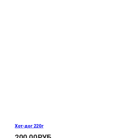
Хот-дог 220г
200.00
РУБ.