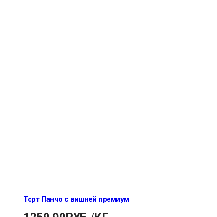
Торт Панчо с вишней премиум
1259.90
РУБ.
/КГ