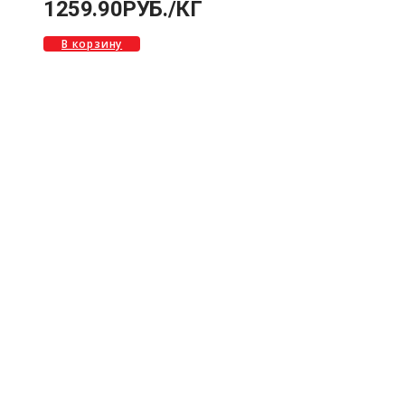
1259.90
РУБ.
/КГ
В корзину