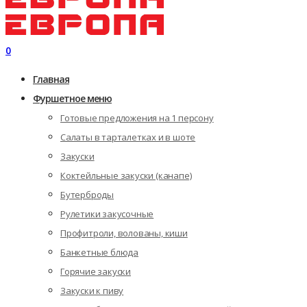
0
Главная
Фуршетное меню
Готовые предложения на 1 персону
Салаты в тарталетках и в шоте
Закуски
Коктейльные закуски (канапе)
Бутерброды
Рулетики закусочные
Профитроли, волованы, киши
Банкетные блюда
Горячие закуски
Закуски к пиву