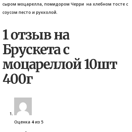
сыром моцарелла, помидором Черри на хлебном тосте с
соусом песто и рукколой.
1 отзыв на
Брускета с
моцареллой 10шт
400г
Оценка
4
из 5