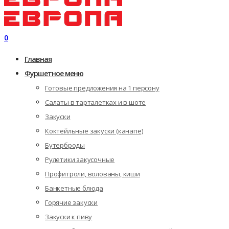
0
Главная
Фуршетное меню
Готовые предложения на 1 персону
Салаты в тарталетках и в шоте
Закуски
Коктейльные закуски (канапе)
Бутерброды
Рулетики закусочные
Профитроли, волованы, киши
Банкетные блюда
Горячие закуски
Закуски к пиву