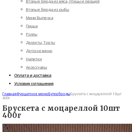
Вторые блюда из мяса, птицы и овощей
Вторые блюда из рыбы
Мини Выпечка
Пицца
Роллы
Десерты, Торты
Детское меню
Напитки
Аксессуары
Оплата и доставка
Условия соглашения
Главная
Фуршетное меню
Бутерброды
Брускета с моцареллой 10шт
400г
Брускета с моцареллой 10шт
400г