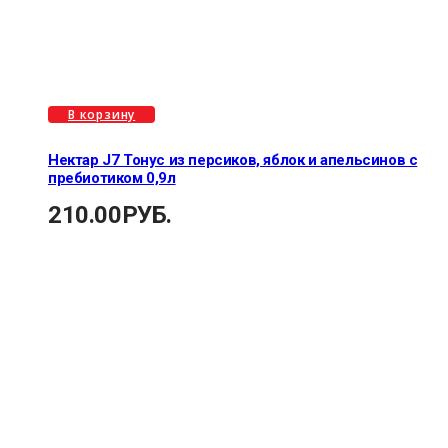
В корзину
Нектар J7 Тонус из персиков, яблок и апельсинов с
пребиотиком 0,9л
210.00
РУБ.