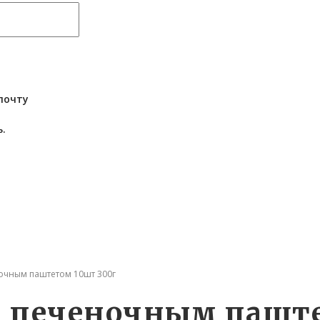
почту
.
очным паштетом 10шт 300г
с печеночным паште