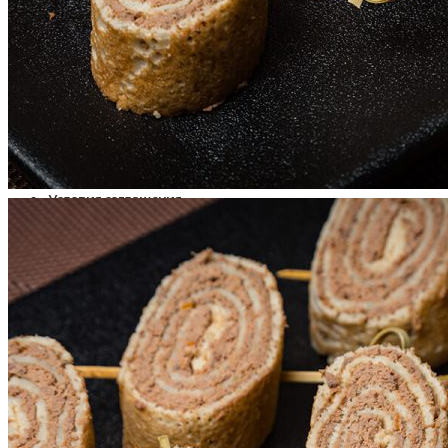
Пицца
Роллы
Десерты, Торты
Детское меню
Напитки
Аксессуары
Оплата и доставка
Условия соглашения