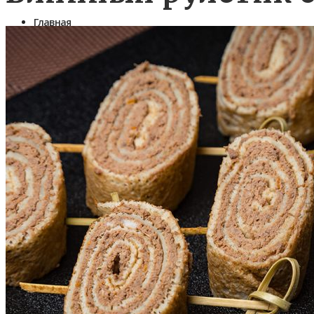
Главная
Фуршетное меню
Готовые предложения на 1 персону
Салаты в тарталетках и в шоте
Закуски
Коктейльные закуски (канапе)
Бутерброды
Рулетики закусочные
Профитроли, волованы, киши
Банкетные блюда
Горячие закуски
Закуски к пиву
Вторые блюда из мяса, птицы и овощей
Вторые блюда из рыбы
Мини Выпечка