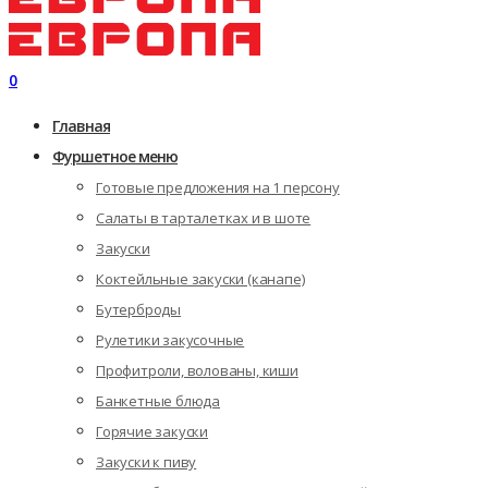
0
Главная
Фуршетное меню
Готовые предложения на 1 персону
Салаты в тарталетках и в шоте
Закуски
Коктейльные закуски (канапе)
Бутерброды
Рулетики закусочные
Профитроли, волованы, киши
Банкетные блюда
Горячие закуски
Закуски к пиву