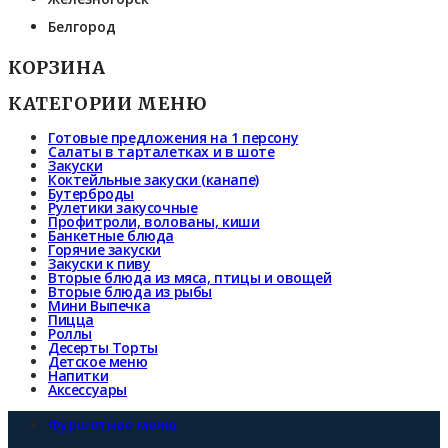
Белгород
КОРЗИНА
КАТЕГОРИИ МЕНЮ
Готовые предложения на 1 персону
Салаты в тарталетках и в шоте
Закуски
Коктейльные закуски (канапе)
Бутерброды
Рулетики закусочные
Профитроли, волованы, киши
Банкетные блюда
Горячие закуски
Закуски к пиву
Вторые блюда из мяса, птицы и овощей
Вторые блюда из рыбы
Мини Выпечка
Пицца
Роллы
Десерты Торты
Детское меню
Напитки
Аксессуары
Фуршетное меню