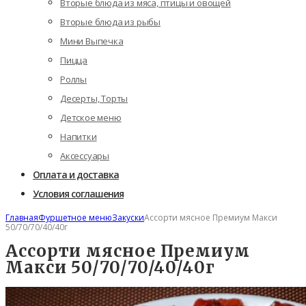
Вторые блюда из мяса, птицы и овощей
Вторые блюда из рыбы
Мини Выпечка
Пицца
Роллы
Десерты, Торты
Детское меню
Напитки
Аксессуары
Оплата и доставка
Условия соглашения
Главная
Фуршетное меню
Закуски
Ассорти мясное Премиум Макси
50/70/70/40/40г
Ассорти мясное Премиум
Макси 50/70/70/40/40г