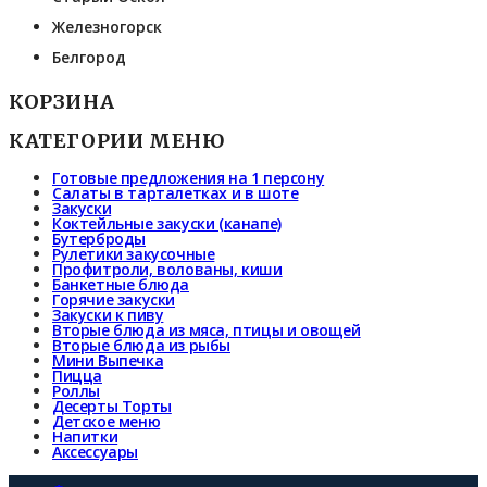
Железногорск
Белгород
КОРЗИНА
КАТЕГОРИИ МЕНЮ
Готовые предложения на 1 персону
Салаты в тарталетках и в шоте
Закуски
Коктейльные закуски (канапе)
Бутерброды
Рулетики закусочные
Профитроли, волованы, киши
Банкетные блюда
Горячие закуски
Закуски к пиву
Вторые блюда из мяса, птицы и овощей
Вторые блюда из рыбы
Мини Выпечка
Пицца
Роллы
Десерты Торты
Детское меню
Напитки
Аксессуары