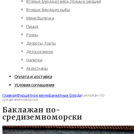
Вторые блюда из мяса, птицы и овощей
Вторые блюда из рыбы
Мини Выпечка
Пицца
Роллы
Десерты, Торты
Детское меню
Напитки
Аксессуары
Оплата и доставка
Условия соглашения
Главная
Фуршетное меню
Банкетные блюда
Баклажан по-
средиземноморски
Баклажан по-
средиземноморски