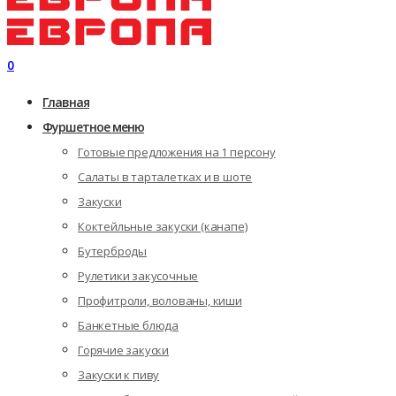
0
Главная
Фуршетное меню
Готовые предложения на 1 персону
Салаты в тарталетках и в шоте
Закуски
Коктейльные закуски (канапе)
Бутерброды
Рулетики закусочные
Профитроли, волованы, киши
Банкетные блюда
Горячие закуски
Закуски к пиву