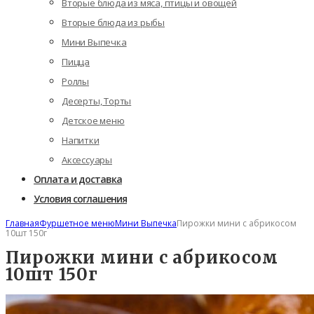
Вторые блюда из мяса, птицы и овощей
Вторые блюда из рыбы
Мини Выпечка
Пицца
Роллы
Десерты, Торты
Детское меню
Напитки
Аксессуары
Оплата и доставка
Условия соглашения
Главная
Фуршетное меню
Мини Выпечка
Пирожки мини с абрикосом
10шт 150г
Пирожки мини с абрикосом
10шт 150г