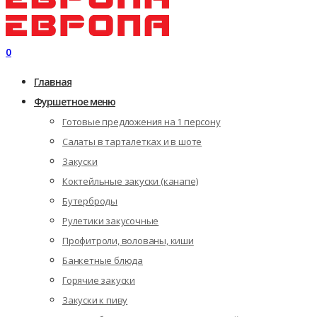
0
Главная
Фуршетное меню
Готовые предложения на 1 персону
Салаты в тарталетках и в шоте
Закуски
Коктейльные закуски (канапе)
Бутерброды
Рулетики закусочные
Профитроли, волованы, киши
Банкетные блюда
Горячие закуски
Закуски к пиву