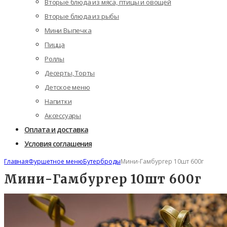
Вторые блюда из мяса, птицы и овощей
Вторые блюда из рыбы
Мини Выпечка
Пицца
Роллы
Десерты, Торты
Детское меню
Напитки
Аксессуары
Оплата и доставка
Условия соглашения
Главная
Фуршетное меню
Бутерброды
Мини-Гамбургер 10шт 600г
Мини-Гамбургер 10шт 600г