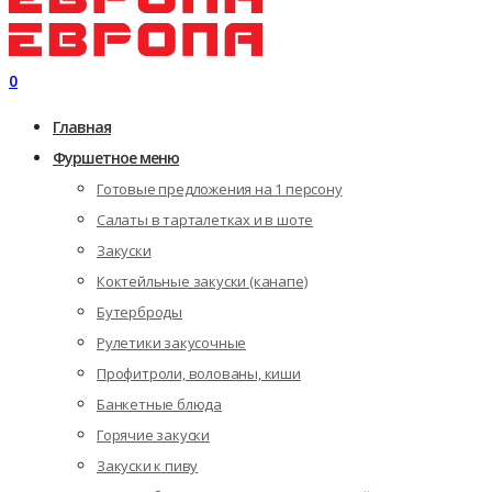
0
Главная
Фуршетное меню
Готовые предложения на 1 персону
Салаты в тарталетках и в шоте
Закуски
Коктейльные закуски (канапе)
Бутерброды
Рулетики закусочные
Профитроли, волованы, киши
Банкетные блюда
Горячие закуски
Закуски к пиву