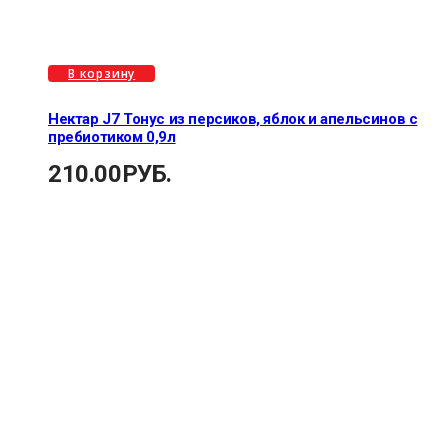
В корзину
Нектар J7 Тонус из персиков, яблок и апельсинов с
пребиотиком 0,9л
210.00
РУБ.