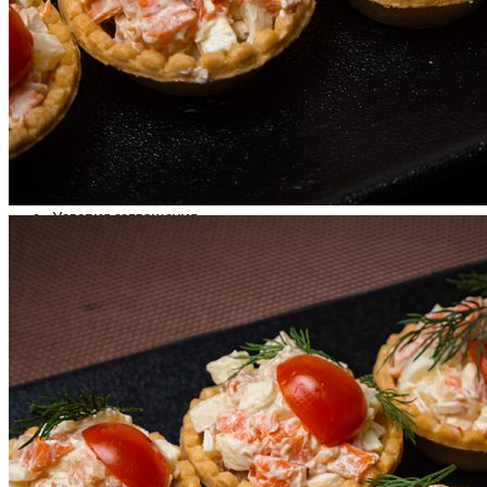
Пицца
Роллы
Десерты, Торты
Детское меню
Напитки
Аксессуары
Оплата и доставка
Условия соглашения