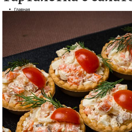
Главная
Фуршетное меню
Готовые предложения на 1 персону
Салаты в тарталетках и в шоте
Закуски
Коктейльные закуски (канапе)
Бутерброды
Рулетики закусочные
Профитроли, волованы, киши
Банкетные блюда
Горячие закуски
Закуски к пиву
Вторые блюда из мяса, птицы и овощей
Вторые блюда из рыбы
Мини Выпечка