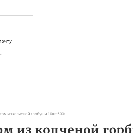
почту
.
атом из копченой горбуши 10шт 500г
ом из копченой гор