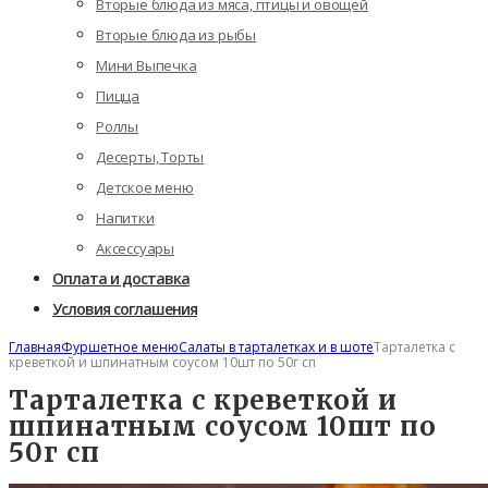
Вторые блюда из мяса, птицы и овощей
Вторые блюда из рыбы
Мини Выпечка
Пицца
Роллы
Десерты, Торты
Детское меню
Напитки
Аксессуары
Оплата и доставка
Условия соглашения
Главная
Фуршетное меню
Салаты в тарталетках и в шоте
Тарталетка с
креветкой и шпинатным соусом 10шт по 50г сп
Тарталетка с креветкой и
шпинатным соусом 10шт по
50г сп