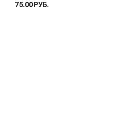
75.00
РУБ.