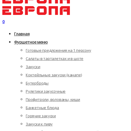
0
Главная
Фуршетное меню
Готовые предложения на 1 персону
Салаты в тарталетках и в шоте
Закуски
Коктейльные закуски (канапе)
Бутерброды
Рулетики закусочные
Профитроли, волованы, киши
Банкетные блюда
Горячие закуски
Закуски к пиву