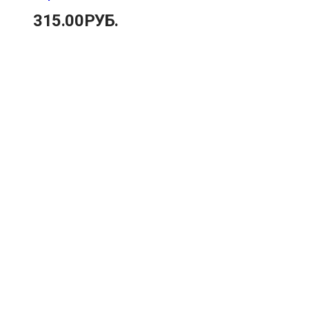
315.00
РУБ.