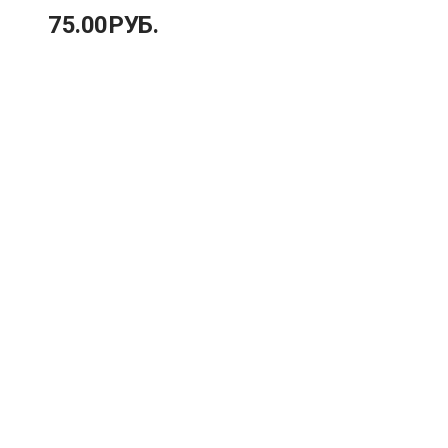
75.00
РУБ.