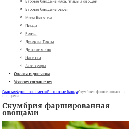
Вторые блюда из мяса, птицы и овощей
Вторые блюда из рыбы
Мини Выпечка
Пицца
Роллы
Десерты, Торты
Детское меню
Напитки
Аксессуары
Оплата и доставка
Условия соглашения
Главная
Фуршетное меню
Банкетные блюда
Скумбрия фаршированная
овощами
Скумбрия фаршированная
овощами