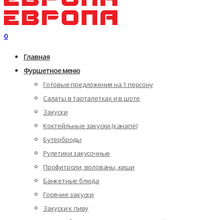
0
Главная
Фуршетное меню
Готовые предложения на 1 персону
Салаты в тарталетках и в шоте
Закуски
Коктейльные закуски (канапе)
Бутерброды
Рулетики закусочные
Профитроли, волованы, киши
Банкетные блюда
Горячие закуски
Закуски к пиву