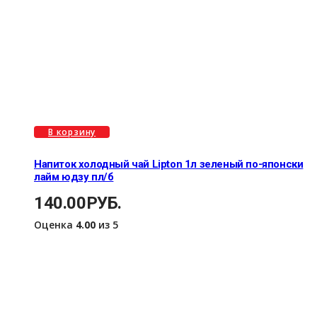
В корзину
Напиток холодный чай Lipton 1л зеленый по-японски
лайм юдзу пл/б
140.00
РУБ.
Оценка
4.00
из 5