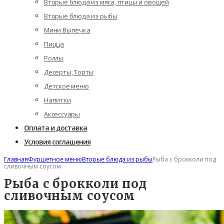
Вторые блюда из мяса, птицы и овощей
Вторые блюда из рыбы
Мини Выпечка
Пицца
Роллы
Десерты, Торты
Детское меню
Напитки
Аксессуары
Оплата и доставка
Условия соглашения
Главная
Фуршетное меню
Вторые блюда из рыбы
Рыба с брокколи под
сливочным соусом
Рыба с брокколи под
сливочным соусом