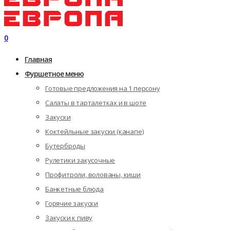
0
Главная
Фуршетное меню
Готовые предложения на 1 персону
Салаты в тарталетках и в шоте
Закуски
Коктейльные закуски (канапе)
Бутерброды
Рулетики закусочные
Профитроли, волованы, киши
Банкетные блюда
Горячие закуски
Закуски к пиву