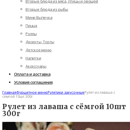
Вторые блюда из мяса, птицы и овощей
Вторые блюда из рыбы
Мини Выпечка
Пицца
Роллы
Десерты, Торты
Детское меню
Напитки
Аксессуары
Оплата и доставка
Условия соглашения
Главная
Фуршетное меню
Рулетики закусочные
Рулет из лаваша с
сёмгой 10шт 300г
Рулет из лаваша с сёмгой 10шт
300г