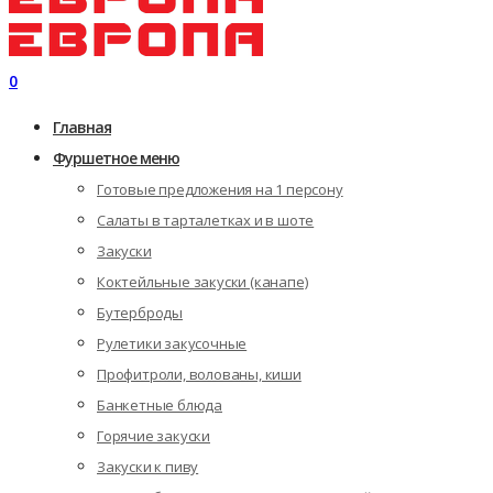
0
Главная
Фуршетное меню
Готовые предложения на 1 персону
Салаты в тарталетках и в шоте
Закуски
Коктейльные закуски (канапе)
Бутерброды
Рулетики закусочные
Профитроли, волованы, киши
Банкетные блюда
Горячие закуски
Закуски к пиву