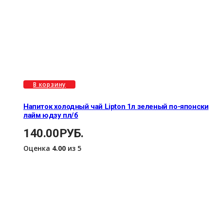
В корзину
Напиток холодный чай Lipton 1л зеленый по-японски
лайм юдзу пл/б
140.00
РУБ.
Оценка
4.00
из 5