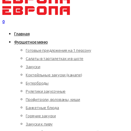
0
Главная
Фуршетное меню
Готовые предложения на 1 персону
Салаты в тарталетках и в шоте
Закуски
Коктейльные закуски (канапе)
Бутерброды
Рулетики закусочные
Профитроли, волованы, киши
Банкетные блюда
Горячие закуски
Закуски к пиву