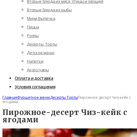
Вторые блюда из мяса, птицы и овощей
Вторые блюда из рыбы
Мини Выпечка
Пицца
Роллы
Десерты, Торты
Детское меню
Напитки
Аксессуары
Оплата и доставка
Условия соглашения
Главная
Фуршетное меню
Десерты Торты
Пирожное-десерт Чиз-кейк с
ягодами
Пирожное-десерт Чиз-кейк с
ягодами