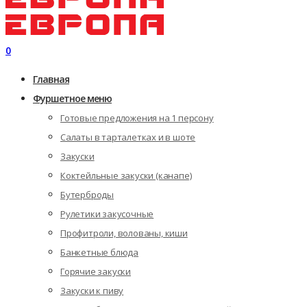
0
Главная
Фуршетное меню
Готовые предложения на 1 персону
Салаты в тарталетках и в шоте
Закуски
Коктейльные закуски (канапе)
Бутерброды
Рулетики закусочные
Профитроли, волованы, киши
Банкетные блюда
Горячие закуски
Закуски к пиву