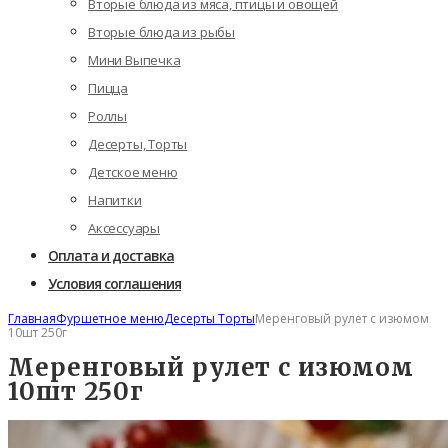
Вторые блюда из мяса, птицы и овощей
Вторые блюда из рыбы
Мини Выпечка
Пицца
Роллы
Десерты, Торты
Детское меню
Напитки
Аксессуары
Оплата и доставка
Условия соглашения
Главная
Фуршетное меню
Десерты Торты
Меренговый рулет с изюмом
10шт 250г
Меренговый рулет с изюмом
10шт 250г