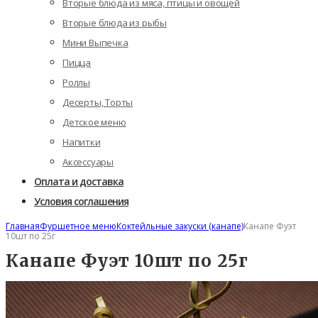
Вторые блюда из мяса, птицы и овощей
Вторые блюда из рыбы
Мини Выпечка
Пицца
Роллы
Десерты, Торты
Детское меню
Напитки
Аксессуары
Оплата и доставка
Условия соглашения
Главная
Фуршетное меню
Коктейльные закуски (канапе)
Канапе Фуэт
10шт по 25г
Канапе Фуэт 10шт по 25г