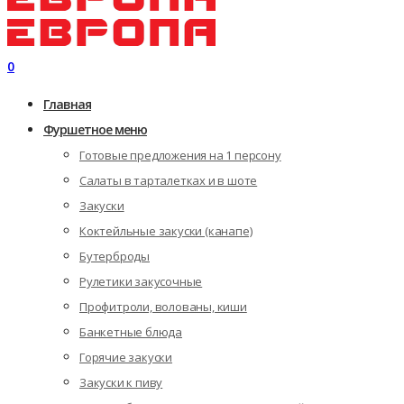
0
Главная
Фуршетное меню
Готовые предложения на 1 персону
Салаты в тарталетках и в шоте
Закуски
Коктейльные закуски (канапе)
Бутерброды
Рулетики закусочные
Профитроли, волованы, киши
Банкетные блюда
Горячие закуски
Закуски к пиву