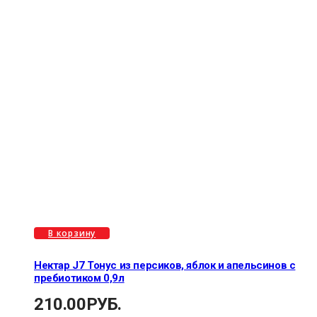
В корзину
Нектар J7 Тонус из персиков, яблок и апельсинов с
пребиотиком 0,9л
210.00
РУБ.