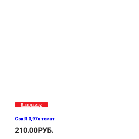
В корзину
Сок Я 0,97л томат
210.00
РУБ.