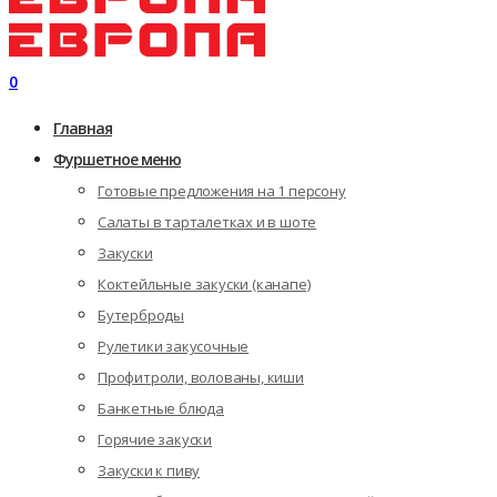
0
Главная
Фуршетное меню
Готовые предложения на 1 персону
Салаты в тарталетках и в шоте
Закуски
Коктейльные закуски (канапе)
Бутерброды
Рулетики закусочные
Профитроли, волованы, киши
Банкетные блюда
Горячие закуски
Закуски к пиву