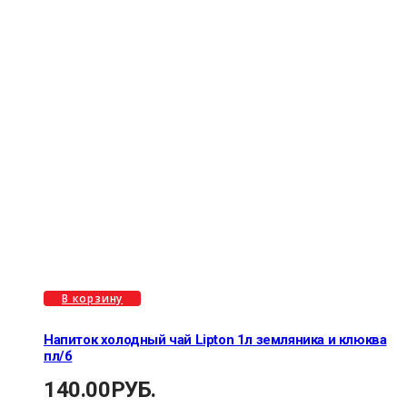
В корзину
Напиток холодный чай Lipton 1л земляника и клюква
пл/б
140.00
РУБ.