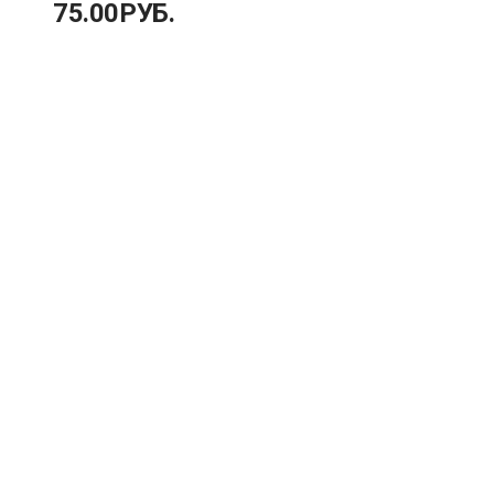
75.00
РУБ.