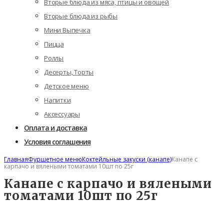
Вторые блюда из мяса, птицы и овощей
Вторые блюда из рыбы
Мини Выпечка
Пицца
Роллы
Десерты, Торты
Детское меню
Напитки
Аксессуары
Оплата и доставка
Условия соглашения
Главная
Фуршетное меню
Коктейльные закуски (канапе)
Канапе с
карпачо и вялеными томатами 10шт по 25г
Канапе с карпачо и вялеными
томатами 10шт по 25г