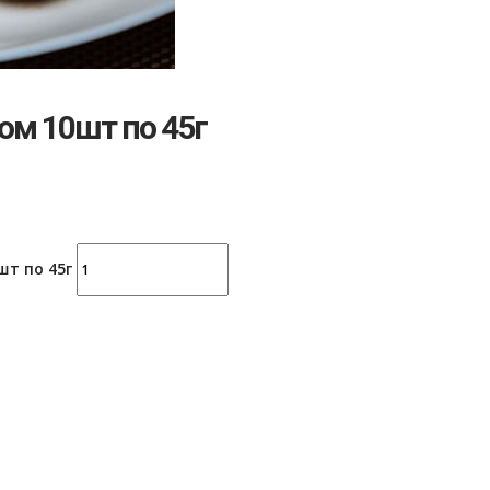
м 10шт по 45г
т по 45г