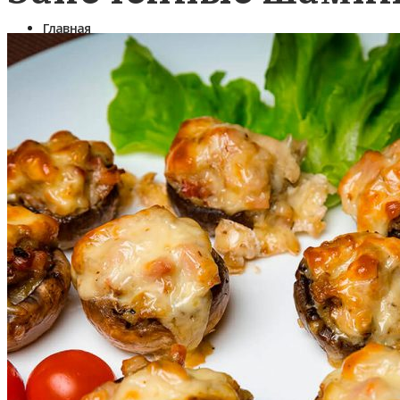
Главная
Фуршетное меню
Готовые предложения на 1 персону
Салаты в тарталетках и в шоте
Закуски
Коктейльные закуски (канапе)
Бутерброды
Рулетики закусочные
Профитроли, волованы, киши
Банкетные блюда
Горячие закуски
Закуски к пиву
Вторые блюда из мяса, птицы и овощей
Вторые блюда из рыбы
Мини Выпечка