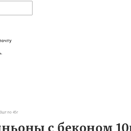
почту
.
шт по 45г
ьоны с беконом 10