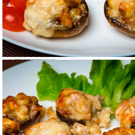
Пицца
Роллы
Десерты, Торты
Детское меню
Напитки
Аксессуары
Оплата и доставка
Условия соглашения