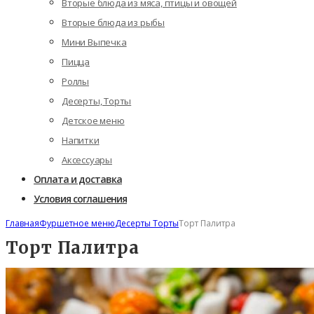
Вторые блюда из мяса, птицы и овощей
Вторые блюда из рыбы
Мини Выпечка
Пицца
Роллы
Десерты, Торты
Детское меню
Напитки
Аксессуары
Оплата и доставка
Условия соглашения
Главная
Фуршетное меню
Десерты Торты
Торт Палитра
Торт Палитра