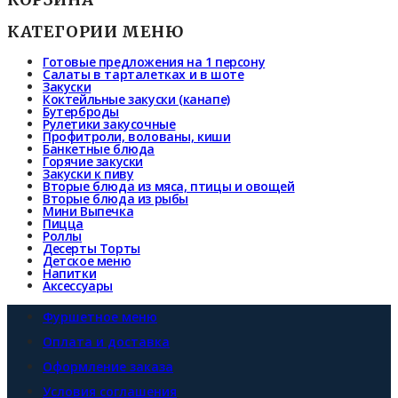
КАТЕГОРИИ МЕНЮ
Готовые предложения на 1 персону
Салаты в тарталетках и в шоте
Закуски
Коктейльные закуски (канапе)
Бутерброды
Рулетики закусочные
Профитроли, волованы, киши
Банкетные блюда
Горячие закуски
Закуски к пиву
Вторые блюда из мяса, птицы и овощей
Вторые блюда из рыбы
Мини Выпечка
Пицца
Роллы
Десерты Торты
Детское меню
Напитки
Аксессуары
Фуршетное меню
Оплата и доставка
Оформление заказа
Условия соглашения