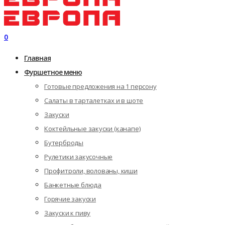
0
Главная
Фуршетное меню
Готовые предложения на 1 персону
Салаты в тарталетках и в шоте
Закуски
Коктейльные закуски (канапе)
Бутерброды
Рулетики закусочные
Профитроли, волованы, киши
Банкетные блюда
Горячие закуски
Закуски к пиву