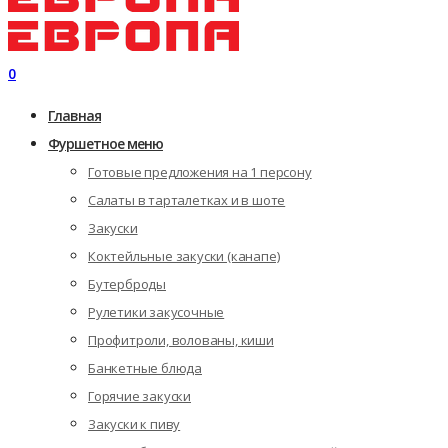
0
Главная
Фуршетное меню
Готовые предложения на 1 персону
Салаты в тарталетках и в шоте
Закуски
Коктейльные закуски (канапе)
Бутерброды
Рулетики закусочные
Профитроли, волованы, киши
Банкетные блюда
Горячие закуски
Закуски к пиву