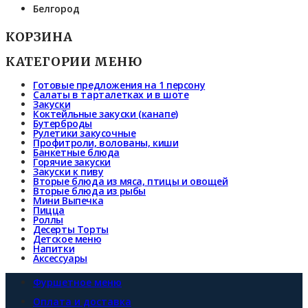
Белгород
КОРЗИНА
КАТЕГОРИИ МЕНЮ
Готовые предложения на 1 персону
Салаты в тарталетках и в шоте
Закуски
Коктейльные закуски (канапе)
Бутерброды
Рулетики закусочные
Профитроли, волованы, киши
Банкетные блюда
Горячие закуски
Закуски к пиву
Вторые блюда из мяса, птицы и овощей
Вторые блюда из рыбы
Мини Выпечка
Пицца
Роллы
Десерты Торты
Детское меню
Напитки
Аксессуары
Фуршетное меню
Оплата и доставка