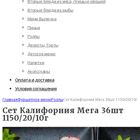
Вторые блюда из мяса, птицы и овощей
Вторые блюда из рыбы
Мини Выпечка
Пицца
Роллы
Десерты, Торты
Детское меню
Напитки
Аксессуары
Оплата и доставка
Условия соглашения
Главная
Фуршетное меню
Роллы
Сет Калифорния Мега 36шт 1150/20/10г
Сет Калифорния Мега 36шт
1150/20/10г