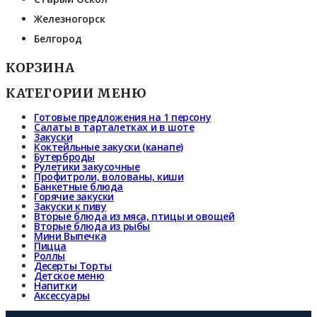
Железногорск
Белгород
КОРЗИНА
КАТЕГОРИИ МЕНЮ
Готовые предложения на 1 персону
Салаты в тарталетках и в шоте
Закуски
Коктейльные закуски (канапе)
Бутерброды
Рулетики закусочные
Профитроли, волованы, киши
Банкетные блюда
Горячие закуски
Закуски к пиву
Вторые блюда из мяса, птицы и овощей
Вторые блюда из рыбы
Мини Выпечка
Пицца
Роллы
Десерты Торты
Детское меню
Напитки
Аксессуары