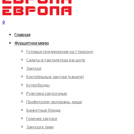
0
Главная
Фуршетное меню
Готовые предложения на 1 персону
Салаты в тарталетках и в шоте
Закуски
Коктейльные закуски (канапе)
Бутерброды
Рулетики закусочные
Профитроли, волованы, киши
Банкетные блюда
Горячие закуски
Закуски к пиву