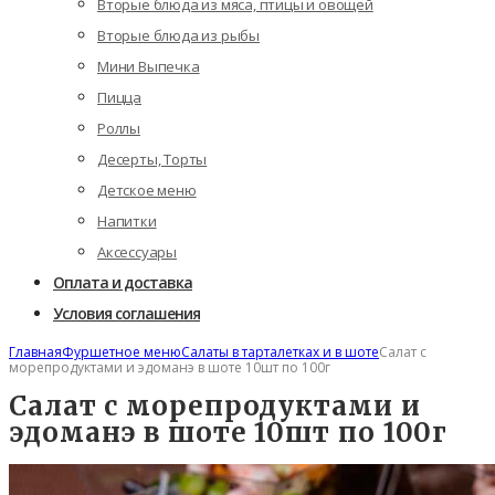
Вторые блюда из мяса, птицы и овощей
Вторые блюда из рыбы
Мини Выпечка
Пицца
Роллы
Десерты, Торты
Детское меню
Напитки
Аксессуары
Оплата и доставка
Условия соглашения
Главная
Фуршетное меню
Салаты в тарталетках и в шоте
Салат с
морепродуктами и эдоманэ в шоте 10шт по 100г
Салат с морепродуктами и
эдоманэ в шоте 10шт по 100г