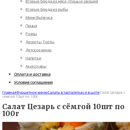
Вторые блюда из мяса, птицы и овощей
Вторые блюда из рыбы
Мини Выпечка
Пицца
Роллы
Десерты, Торты
Детское меню
Напитки
Аксессуары
Оплата и доставка
Условия соглашения
Главная
Фуршетное меню
Салаты в тарталетках и в шоте
Салат Цезарь с
сёмгой 10шт по 100г
Салат Цезарь с сёмгой 10шт по
100г