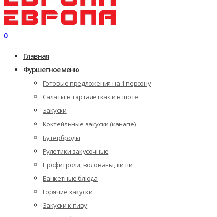
0
Главная
Фуршетное меню
Готовые предложения на 1 персону
Салаты в тарталетках и в шоте
Закуски
Коктейльные закуски (канапе)
Бутерброды
Рулетики закусочные
Профитроли, волованы, киши
Банкетные блюда
Горячие закуски
Закуски к пиву