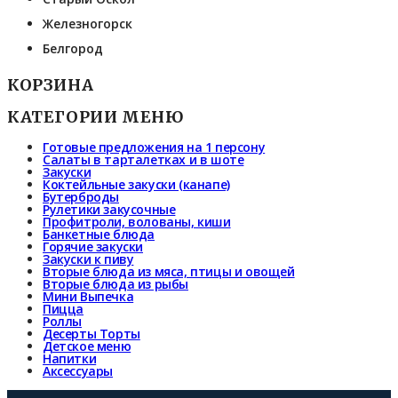
Железногорск
Белгород
КОРЗИНА
КАТЕГОРИИ МЕНЮ
Готовые предложения на 1 персону
Салаты в тарталетках и в шоте
Закуски
Коктейльные закуски (канапе)
Бутерброды
Рулетики закусочные
Профитроли, волованы, киши
Банкетные блюда
Горячие закуски
Закуски к пиву
Вторые блюда из мяса, птицы и овощей
Вторые блюда из рыбы
Мини Выпечка
Пицца
Роллы
Десерты Торты
Детское меню
Напитки
Аксессуары