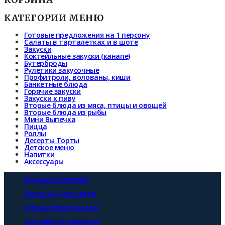
КАТЕГОРИИ МЕНЮ
Готовые предложения на 1 персону
Салаты в тарталетках и в шоте
Закуски
Коктейльные закуски (канапе)
Бутерброды
Рулетики закусочные
Профитроли, волованы, киши
Банкетные блюда
Горячие закуски
Закуски к пиву
Вторые блюда из мяса, птицы и овощей
Вторые блюда из рыбы
Мини Выпечка
Пицца
Роллы
Десерты Торты
Детское меню
Напитки
Аксессуары
Фуршетное меню
Оплата и доставка
Оформление заказа
Условия соглашения