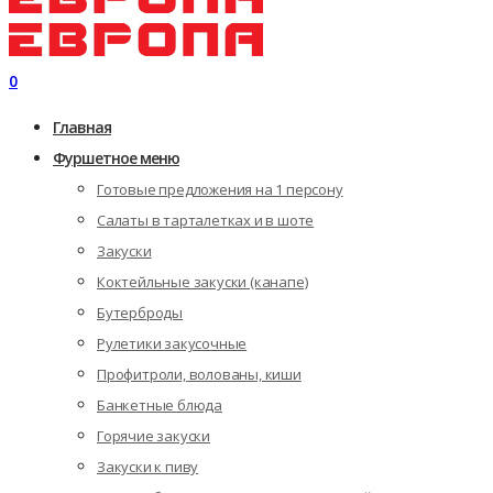
0
Главная
Фуршетное меню
Готовые предложения на 1 персону
Салаты в тарталетках и в шоте
Закуски
Коктейльные закуски (канапе)
Бутерброды
Рулетики закусочные
Профитроли, волованы, киши
Банкетные блюда
Горячие закуски
Закуски к пиву