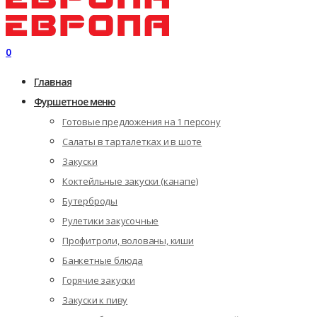
0
Главная
Фуршетное меню
Готовые предложения на 1 персону
Салаты в тарталетках и в шоте
Закуски
Коктейльные закуски (канапе)
Бутерброды
Рулетики закусочные
Профитроли, волованы, киши
Банкетные блюда
Горячие закуски
Закуски к пиву