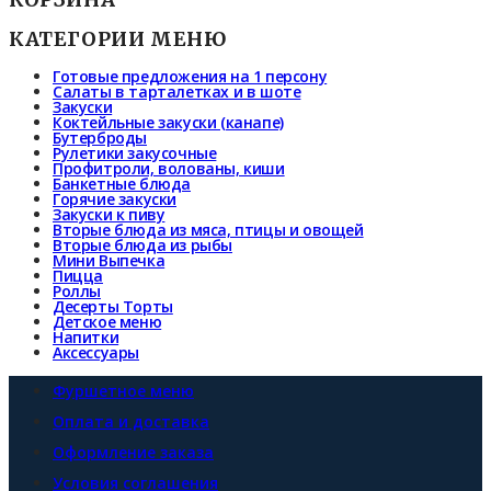
КАТЕГОРИИ МЕНЮ
Готовые предложения на 1 персону
Салаты в тарталетках и в шоте
Закуски
Коктейльные закуски (канапе)
Бутерброды
Рулетики закусочные
Профитроли, волованы, киши
Банкетные блюда
Горячие закуски
Закуски к пиву
Вторые блюда из мяса, птицы и овощей
Вторые блюда из рыбы
Мини Выпечка
Пицца
Роллы
Десерты Торты
Детское меню
Напитки
Аксессуары
Фуршетное меню
Оплата и доставка
Оформление заказа
Условия соглашения