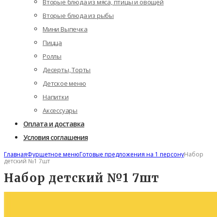
Вторые блюда из мяса, птицы и овощей
Вторые блюда из рыбы
Мини Выпечка
Пицца
Роллы
Десерты, Торты
Детское меню
Напитки
Аксессуары
Оплата и доставка
Условия соглашения
Главная
Фуршетное меню
Готовые предложения на 1 персону
Набор
детский №1 7шт
Набор детский №1 7шт