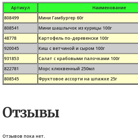
Артикул
Наименование
808499
Мини Гамбургер 60г
808541
Мини шашлычок из курицы 100г
48778
Картофель по-деревенски 100г
920045
Киш с ветчиной и сыром 100г
931853
Салат с крабовыми палочками 100г
822781
Морс клюквенный 250мл
808545
Фруктовое ассорти на шпажке 25г
Отзывы
Отзывов пока нет.